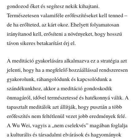
gondozod őket és segítesz nekik kihajtani.
Természetesen valamiféle erőfeszítéseket kell tenned –
de ha erőlteted, az kárt okoz. Ehelyett folyamatosan
irányítanod kell, erősíteni a növényeket, hogy hosszú
távon sikeres betakarítást érj el.
A meditáció gyakorlására alkalmazva ez a stratégia azt
jelenti, hogy ha a megfelelő hozzáállással rendszeresen
gyakorolunk, ráhangolódunk és kapcsolódunk a
szándékunkhoz, akkor a meditáció gondoskodik
önmagáról, idővel természetessé és hatékonnyá válik. A
tapasztalt meditálók azt állítják, hogy pusztán a több
erőfeszítés nem feltétlenül vezet jobb eredmények felé.
A Wu Wei, vagyis a „nem cselekvés” magában foglalja
a kulturális és társadalmi elvárások és hagyományok