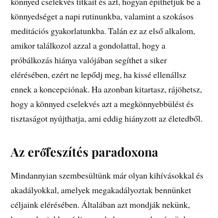
könnyed cselekvés titkait és azt, hogyan építhetjük be a
könnyedséget a napi rutinunkba, valamint a szokásos
meditációs gyakorlatunkba. Talán ez az első alkalom,
amikor találkozol azzal a gondolattal, hogy a
próbálkozás hiánya valójában segíthet a siker
elérésében, ezért ne lepődj meg, ha kissé ellenállsz
ennek a koncepciónak. Ha azonban kitartasz, rájöhetsz,
hogy a könnyed cselekvés azt a megkönnyebbülést és
tisztaságot nyújthatja, ami eddig hiányzott az életedből.
Az erőfeszítés paradoxona
Mindannyian szembesültünk már olyan kihívásokkal és
akadályokkal, amelyek megakadályoztak bennünket
céljaink elérésében. Általában azt mondják nekünk,