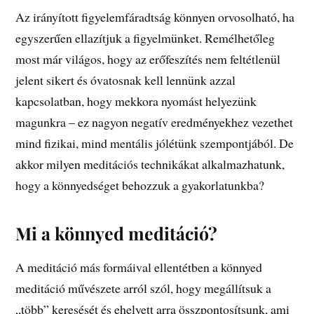
Az irányított figyelemfáradtság könnyen orvosolható, ha
egyszerűen ellazítjuk a figyelmünket. Remélhetőleg
most már világos, hogy az erőfeszítés nem feltétlenül
jelent sikert és óvatosnak kell lennünk azzal
kapcsolatban, hogy mekkora nyomást helyezünk
magunkra – ez nagyon negatív eredményekhez vezethet
mind fizikai, mind mentális jólétünk szempontjából. De
akkor milyen meditációs technikákat alkalmazhatunk,
hogy a könnyedséget behozzuk a gyakorlatunkba?
Mi a könnyed meditáció?
A meditáció más formáival ellentétben a könnyed
meditáció művészete arról szól, hogy megállítsuk a
„több” keresését és ehelyett arra összpontosítsunk, ami