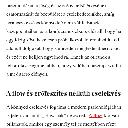
megtanulását, a jóság és az erény belső érzésének
csatornázását és beépülését a cselekedeteinkbe, amíg
természetessé és könnyeddé nem válik. Ennek
középpontjában az a konfuciánus elképzelés áll, hogy ha
egy ideig következetesen próbálkozol, internalizálhatod
a tanult dolgokat, hogy könnyedén megtestesíthesd őket
és ezért ne kelljen figyelned rá. Ennek az ötletnek a
felkarolása segíthet abban, hogy valóban megtapasztalja
a meditáció előnyeit.
A flow és erőfeszítés nélküli cselekvés
A könnyed cselekvés fogalma a modern pszichológiában
is jelen van, amit „Flow-nak” neveznek.
A flow
-k olyan
pillanatok, amikor egy személy teljes mértékben részt