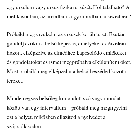
egy érzelem vagy érzés fizikai érzését. Hol található? A
mellkasodban, az arcodban, a gyomrodban, a kezedben?
Próbáld meg érzékelni az érzések körüli teret. Ezután
gondolj azokra a belső képekre, amelyeket az érzelem
hozott, elképzelve az elmédhez kapcsolódó emlékeket
és gondolatokat és ismét megpróbálva elkülöníteni őket.
Most próbáld meg elképzelni a belső beszéded közötti
tereket.
Minden egyes belsőleg kimondott szó vagy mondat
között van egy intervallum – próbáld meg megfigyelni
ezt a helyet, miközben ellazítod a nyelvedet a
szájpadlásodon.