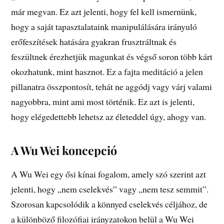
már megvan. Ez azt jelenti, hogy fel kell ismernünk,
hogy a saját tapasztalataink manipulálására irányuló
erőfeszítések hatására gyakran frusztráltnak és
feszültnek érezhetjük magunkat és végső soron több kárt
okozhatunk, mint hasznot. Ez a fajta meditáció a jelen
pillanatra összpontosít, tehát ne aggódj vagy várj valami
nagyobbra, mint ami most történik. Ez azt is jelenti,
hogy elégedettebb lehetsz az életeddel úgy, ahogy van.
A Wu Wei koncepció
A Wu Wei egy ősi kínai fogalom, amely szó szerint azt
jelenti, hogy „nem cselekvés” vagy „nem tesz semmit”.
Szorosan kapcsolódik a könnyed cselekvés céljához, de
a különböző filozófiai irányzatokon belül a Wu Wei