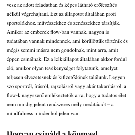
vesz az adott feladatban és képes látható erőfeszítés
nélkül végrehajtani. Ezt az állapotot általában profi
sportolókhoz, művészekhez és zenészekhez társítják.
Amikor az emberek flow-ban vannak, nagyon is
tudatában vannak mindennek, ami körülöttük történik és
mégis semmi másra nem gondolnak, mint arra, amit
éppen csinálnak. Ez a lelkiállapot általában akkor fordul
elő, amikor olyan tevékenységet folytatunk, amelyet
teljesen élvezetesnek és kifizetődőnek találunk. Legyen
szó sportról, írásról, rajzolásról vagy akár takarításról, a
flow-k nagyszerű emlékeztetők arra, hogy a tudatos élet
nem mindig jelent rendszeres mély meditációt – a
mindfulness mindenhol jelen van.
Hogyan csináld a könnyed