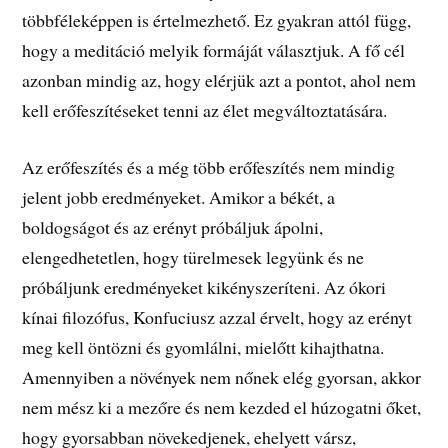
többféleképpen is értelmezhető. Ez gyakran attól függ,
hogy a meditáció melyik formáját választjuk. A fő cél
azonban mindig az, hogy elérjük azt a pontot, ahol nem
kell erőfeszítéseket tenni az élet megváltoztatására.
Az erőfeszítés és a még több erőfeszítés nem mindig
jelent jobb eredményeket. Amikor a békét, a
boldogságot és az erényt próbáljuk ápolni,
elengedhetetlen, hogy türelmesek legyünk és ne
próbáljunk eredményeket kikényszeríteni. Az ókori
kínai filozófus, Konfuciusz azzal érvelt, hogy az erényt
meg kell öntözni és gyomlálni, mielőtt kihajthatna.
Amennyiben a növények nem nőnek elég gyorsan, akkor
nem mész ki a mezőre és nem kezded el húzogatni őket,
hogy gyorsabban növekedjenek, ehelyett vársz,