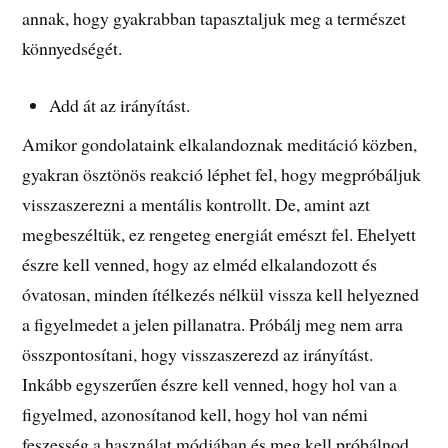
annak, hogy gyakrabban tapasztaljuk meg a természet
könnyedségét.
Add át az irányítást.
Amikor gondolataink elkalandoznak meditáció közben,
gyakran ösztönös reakció léphet fel, hogy megpróbáljuk
visszaszerezni a mentális kontrollt. De, amint azt
megbeszéltük, ez rengeteg energiát emészt fel. Ehelyett
észre kell venned, hogy az elméd elkalandozott és
óvatosan, minden ítélkezés nélkül vissza kell helyezned
a figyelmedet a jelen pillanatra. Próbálj meg nem arra
összpontosítani, hogy visszaszerezd az irányítást.
Inkább egyszerűen észre kell venned, hogy hol van a
figyelmed, azonosítanod kell, hogy hol van némi
feszesség a használat módjában és meg kell próbálnod