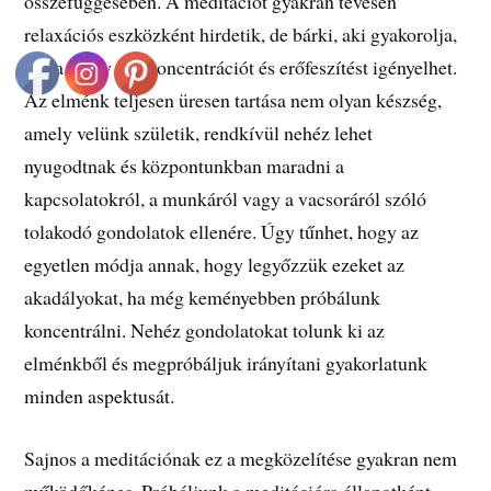
összefüggésében. A meditációt gyakran tévesen
relaxációs eszközként hirdetik, de bárki, aki gyakorolja,
tudja, hogy sok koncentrációt és erőfeszítést igényelhet.
Az elménk teljesen üresen tartása nem olyan készség,
amely velünk születik, rendkívül nehéz lehet
nyugodtnak és központunkban maradni a
kapcsolatokról, a munkáról vagy a vacsoráról szóló
tolakodó gondolatok ellenére. Úgy tűnhet, hogy az
egyetlen módja annak, hogy legyőzzük ezeket az
akadályokat, ha még keményebben próbálunk
koncentrálni. Nehéz gondolatokat tolunk ki az
elménkből és megpróbáljuk irányítani gyakorlatunk
minden aspektusát.
Sajnos a meditációnak ez a megközelítése gyakran nem
működőképes. Próbáljunk a meditációra állapotként