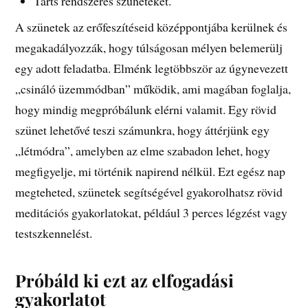
Tarts rendszeres szüneteket.
A szünetek az erőfeszítéseid középpontjába kerülnek és
megakadályozzák, hogy túlságosan mélyen belemerülj
egy adott feladatba. Elménk legtöbbször az úgynevezett
„csináló üzemmódban” működik, ami magában foglalja,
hogy mindig megpróbálunk elérni valamit. Egy rövid
szünet lehetővé teszi számunkra, hogy áttérjünk egy
„létmódra”, amelyben az elme szabadon lehet, hogy
megfigyelje, mi történik napirend nélkül. Ezt egész nap
megteheted, szünetek segítségével gyakorolhatsz rövid
meditációs gyakorlatokat, például 3 perces légzést vagy
testszkennelést.
Próbáld ki ezt az elfogadási
gyakorlatot