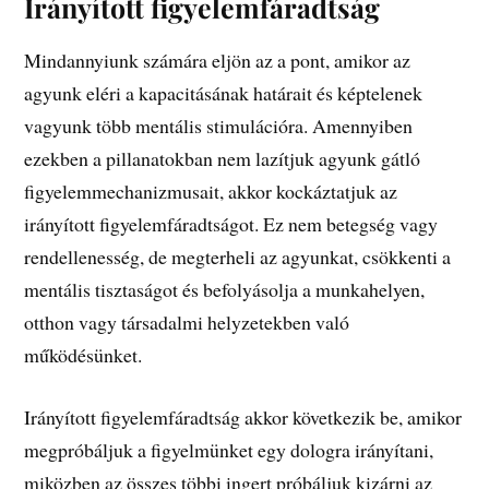
Irányított figyelemfáradtság
Mindannyiunk számára eljön az a pont, amikor az
agyunk eléri a kapacitásának határait és képtelenek
vagyunk több mentális stimulációra. Amennyiben
ezekben a pillanatokban nem lazítjuk agyunk gátló
figyelemmechanizmusait, akkor kockáztatjuk az
irányított figyelemfáradtságot. Ez nem betegség vagy
rendellenesség, de megterheli az agyunkat, csökkenti a
mentális tisztaságot és befolyásolja a munkahelyen,
otthon vagy társadalmi helyzetekben való
működésünket.
Irányított figyelemfáradtság akkor következik be, amikor
megpróbáljuk a figyelmünket egy dologra irányítani,
miközben az összes többi ingert próbáljuk kizárni az