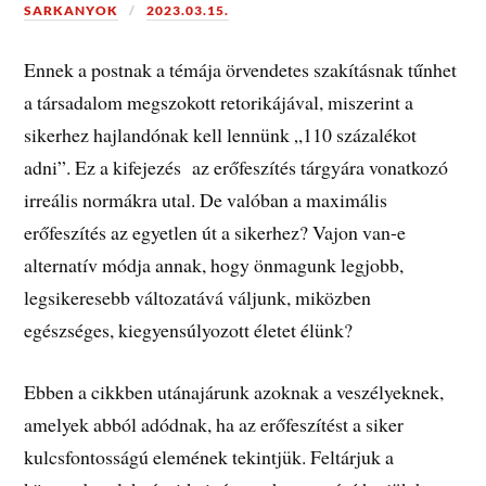
SARKANYOK
2023.03.15.
Ennek a postnak a témája örvendetes szakításnak tűnhet
a társadalom megszokott retorikájával, miszerint a
sikerhez hajlandónak kell lennünk „110 százalékot
adni”. Ez a kifejezés az erőfeszítés tárgyára vonatkozó
irreális normákra utal. De valóban a maximális
erőfeszítés az egyetlen út a sikerhez? Vajon van-e
alternatív módja annak, hogy önmagunk legjobb,
legsikeresebb változatává váljunk, miközben
egészséges, kiegyensúlyozott életet élünk?
Ebben a cikkben utánajárunk azoknak a veszélyeknek,
amelyek abból adódnak, ha az erőfeszítést a siker
kulcsfontosságú elemének tekintjük. Feltárjuk a