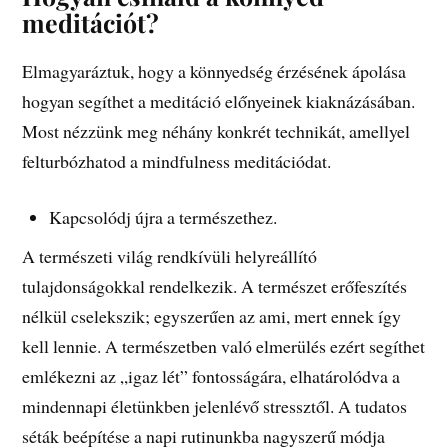
meditációt?
Elmagyaráztuk, hogy a könnyedség érzésének ápolása
hogyan segíthet a meditáció előnyeinek kiaknázásában.
Most nézzünk meg néhány konkrét technikát, amellyel
felturbózhatod a mindfulness meditációdat.
Kapcsolódj újra a természethez.
A természeti világ rendkívüli helyreállító
tulajdonságokkal rendelkezik. A természet erőfeszítés
nélkül cselekszik; egyszerűen az ami, mert ennek így
kell lennie. A természetben való elmerülés ezért segíthet
emlékezni az „igaz lét” fontosságára, elhatárolódva a
mindennapi életünkben jelenlévő stressztől. A tudatos
séták beépítése a napi rutinunkba nagyszerű módja