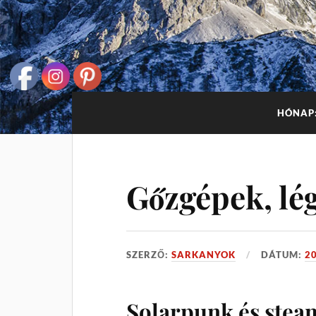
HÓNAP
Gőzgépek, lég
SZERZŐ:
SARKANYOK
DÁTUM:
20
Solarpunk és ste