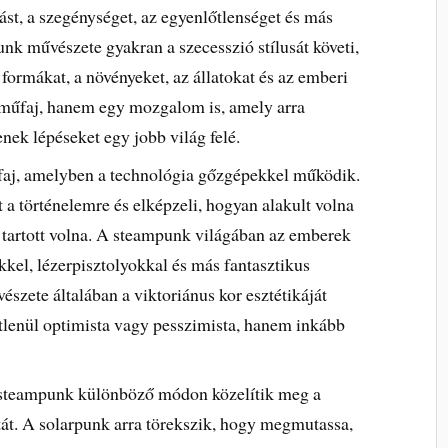
st, a szegénységet, az egyenlőtlenséget és más
nk művészete gyakran a szecesszió stílusát követi,
ormákat, a növényeket, az állatokat és az emberi
 műfaj, hanem egy mozgalom is, amely arra
nek lépéseket egy jobb világ felé.
aj, amelyben a technológia gőzgépekkel működik.
a történelemre és elképzeli, hogyan alakult volna
b tartott volna. A steampunk világában az emberek
kel, lézerpisztolyokkal és más fantasztikus
zete általában a viktoriánus kor esztétikáját
tlenül optimista vagy pesszimista, hanem inkább
a steampunk különböző módon közelítik meg a
tát. A solarpunk arra törekszik, hogy megmutassa,