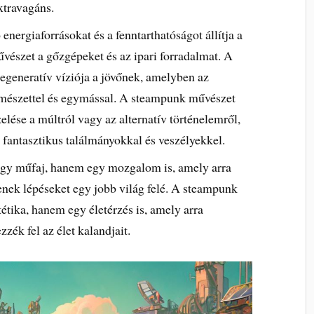
xtravagáns.
nergiaforrásokat és a fenntarthatóságot állítja a
észet a gőzgépeket és az ipari forradalmat. A
egeneratív víziója a jövőnek, amelyben az
mészettel és egymással. A steampunk művészet
elése a múltról vagy az alternatív történelemről,
fantasztikus találmányokkal és veszélyekkel.
gy műfaj, hanem egy mozgalom is, amely arra
enek lépéseket egy jobb világ felé. A steampunk
tika, hanem egy életérzés is, amely arra
zék fel az élet kalandjait.