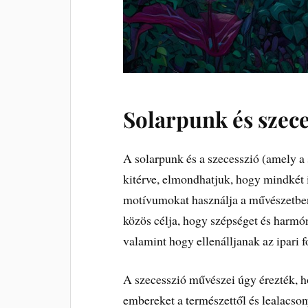
Solarpunk és szece
A solarpunk és a szecesszió (amely a
kitérve, elmondhatjuk, hogy mindkét i
motívumokat használja a művészetben 
közös célja, hogy szépséget és harmón
valamint hogy ellenálljanak az ipari 
A szecesszió művészei úgy érezték, ho
embereket a természettől és lealacso