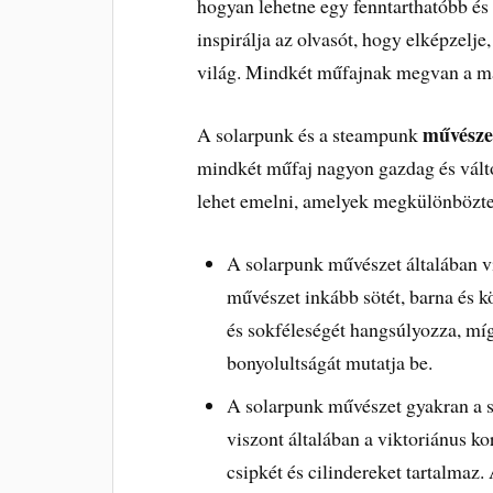
hogyan lehetne egy fenntarthatóbb és
inspirálja az olvasót, hogy elképzelj
világ. Mindkét műfajnak megvan a ma
művésze
A solarpunk és a steampunk
mindkét műfaj nagyon gazdag és válto
lehet emelni, amelyek megkülönbözte
A solarpunk művészet általában vi
művészet inkább sötét, barna és 
és sokféleségét hangsúlyozza, mí
bonyolultságát mutatja be.
A solarpunk művészet gyakran a s
viszont általában a viktoriánus ko
csipkét és cilindereket tartalmaz