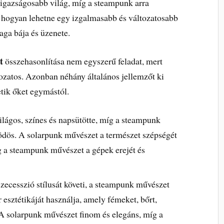
 igazságosabb világ, míg a steampunk arra
e, hogyan lehetne egy izgalmasabb és változatosabb
ga bája és üzenete.
t
összehasonlítása nem egyszerű feladat, mert
zatos. Azonban néhány általános jellemzőt ki
tik őket egymástól.
lágos, színes és napsütötte, míg a steampunk
ködös. A solarpunk művészet a természet szépségét
g a steampunk művészet a gépek erejét és
zecesszió stílusát követi, a steampunk művészet
r esztétikáját használja, amely fémeket, bőrt,
. A solarpunk művészet finom és elegáns, míg a