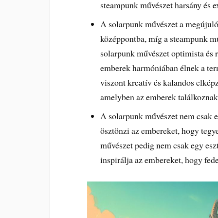
steampunk művészet harsány és e
A solarpunk művészet a megújuló e
középpontba, míg a steampunk műv
solarpunk művészet optimista és r
emberek harmóniában élnek a ter
viszont kreatív és kalandos elképz
amelyben az emberek találkoznak 
A solarpunk művészet nem csak e
ösztönzi az embereket, hogy tegy
művészet pedig nem csak egy eszté
inspirálja az embereket, hogy fedez