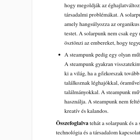
hogy megoldják az éghajlatváltozá
társadalmi problémákat. A solarpu
amely hangsúlyozza az organikus f
testet. A solarpunk nem csak egy
ösztönzi az embereket, hogy tegye
A steampunk pedig egy olyan műf
A steampunk gyakran visszatekint 
ki a világ, ha a gőzkorszak továb
találkoznak léghajókkal, óraművek
találmányokkal. A steampunk művés
használja. A steampunk nem felté
kreatív és kalandos.
Összefoglalva
tehát a solarpunk és 
technológia és a társadalom kapcsola