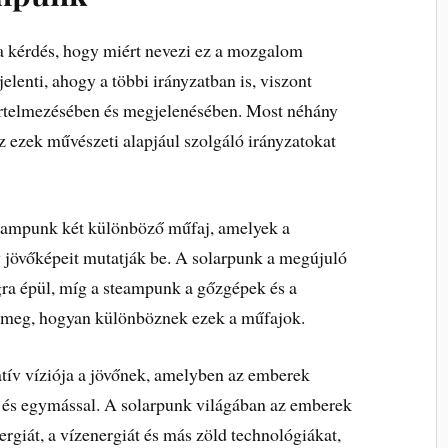
a kérdés, hogy miért nevezi ez a mozgalom
elenti, ahogy a többi irányzatban is, viszont
értelmezésében és megjelenésében. Most néhány
az ezek művészeti alapjául szolgáló irányzatokat
steampunk két különböző műfaj, amelyek a
v jövőképeit mutatják be. A solarpunk a megújuló
gra épül, míg a steampunk a gőzgépek és a
k meg, hogyan különböznek ezek a műfajok.
atív víziója a jövőnek, amelyben az emberek
 és egymással. A solarpunk világában az emberek
ergiát, a vízenergiát és más zöld technológiákat,