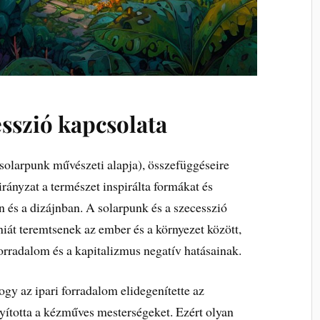
sszió kapcsolata
 solarpunk művészeti alapja), összefüggéseire
rányzat a természet inspirálta formákat és
és a dizájnban. A solarpunk és a szecesszió
iát teremtsenek az ember és a környezet között,
forradalom és a kapitalizmus negatív hatásainak.
gy az ipari forradalom elidegenítette az
nyította a kézműves mesterségeket. Ezért olyan