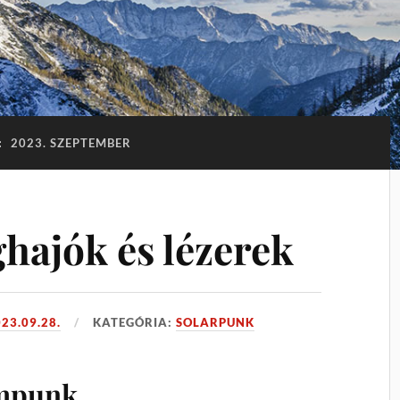
:
2023. SZEPTEMBER
hajók és lézerek
23.09.28.
KATEGÓRIA:
SOLARPUNK
ampunk