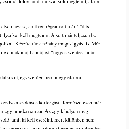
gy csomó dolog, amit muszáj volt megtenni, akkor
olyan tavasz, amilyen régen volt már. Túl is
ilyenkor kell megtenni. A kert már teljesen be
agokkal. Készítettünk néhány magaságyást is. Már
a, de annak majd a májusi “fagyos szentek” után
oglalkozni, egyszerűen nem megy ekkora
a kezdve a szokásos körforgást. Természetesen már
 megy minden simán. Az egyik helyen még
csoló, amit ki kell cserélni, mert különben nem
 óta szervezzük, hogy végre kimenjen a szakember