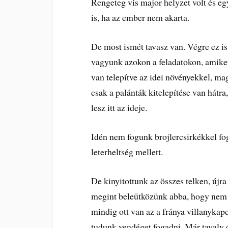
Rengeteg vis major helyzet volt és e
is, ha az ember nem akarta.
De most ismét tavasz van. Végre ez is 
vagyunk azokon a feladatokon, amiket 
van telepítve az idei növényekkel, m
csak a palánták kitelepítése van hátr
lesz itt az ideje.
Idén nem fogunk brojlercsirkékkel f
leterheltség mellett.
De kinyitottunk az összes telken, újr
megint beleütközünk abba, hogy nem
mindig ott van az a fránya villanykap
tudunk vendéget fogadni. Már tavaly