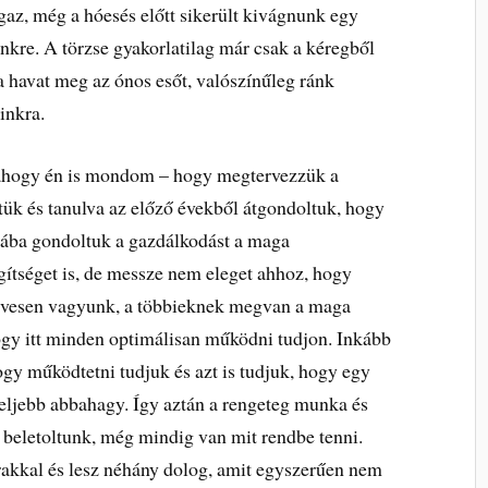
az, még a hóesés előtt sikerült kivágnunk egy
kre. A törzse gyakorlatilag már csak a kéregből
 havat meg az ónos esőt, valószínűleg ránk
inkra.
– ahogy én is mondom – hogy megtervezzük a
ttük és tanulva az előző évekből átgondoltuk, hogy
hiába gondoltuk a gazdálkodást a maga
gítséget is, de messze nem eleget ahhoz, hogy
 kevesen vagyunk, a többieknek megvan a maga
hogy itt minden optimálisan működni tudjon. Inkább
ogy működtetni tudjuk és azt is tudjuk, hogy egy
feljebb abbahagy. Így aztán a rengeteg munka és
 beletoltunk, még mindig van mit rendbe tenni.
arakkal és lesz néhány dolog, amit egyszerűen nem