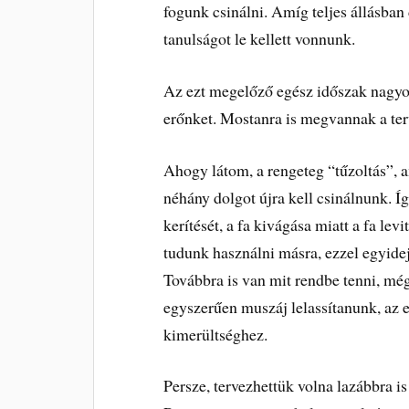
fogunk csinálni. Amíg teljes állásba
tanulságot le kellett vonnunk.
Az ezt megelőző egész időszak nagyon
erőnket. Mostanra is megvannak a terv
Ahogy látom, a rengeteg “tűzoltás”, a
néhány dolgot újra kell csinálnunk. Í
kerítését, a fa kivágása miatt a fa levi
tudunk használni másra, ezzel egyidejű
Továbbra is van mit rendbe tenni, mé
egyszerűen muszáj lelassítanunk, az e
kimerültséghez.
Persze, tervezhettük volna lazábbra i