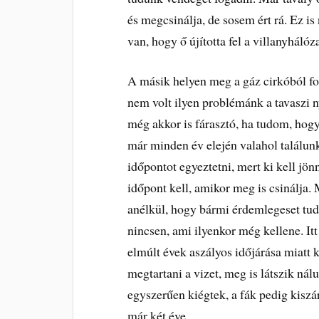
és megcsinálja, de sosem ért rá. Ez i
van, hogy ő újította fel a villanyháló
A másik helyen meg a gáz cirkóból fo
nem volt ilyen problémánk a tavaszi ny
még akkor is fárasztó, ha tudom, hog
már minden év elején valahol találunk
időpontot egyeztetni, mert ki kell j
időpont kell, amikor meg is csinálja
anélkül, hogy bármi érdemlegeset tud
nincsen, ami ilyenkor még kellene. Itt
elmúlt évek aszályos időjárása miatt 
megtartani a vizet, meg is látszik n
egyszerűen kiégtek, a fák pedig kisz
már két éve.