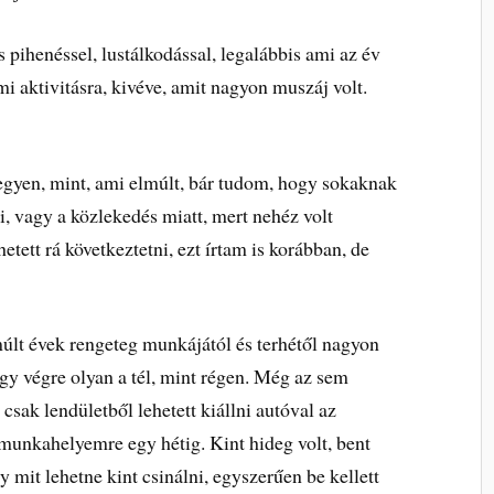
ihenéssel, lustálkodással, legalábbis ami az év
mmi aktivitásra, kivéve, amit nagyon muszáj volt.
legyen, mint, ami elmúlt, bár tudom, hogy sokaknak
ni, vagy a közlekedés miatt, mert nehéz volt
etett rá következtetni, ezt írtam is korábban, de
múlt évek rengeteg munkájától és terhétől nagyon
ogy végre olyan a tél, mint régen. Még az sem
csak lendületből lehetett kiállni autóval az
 munkahelyemre egy hétig. Kint hideg volt, bent
y mit lehetne kint csinálni, egyszerűen be kellett