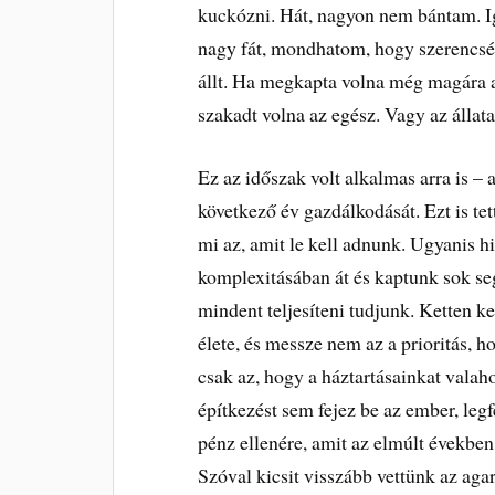
kuckózni. Hát, nagyon nem bántam. Ig
nagy fát, mondhatom, hogy szerencsén
állt. Ha megkapta volna még magára a
szakadt volna az egész. Vagy az állata
Ez az időszak volt alkalmas arra is 
következő év gazdálkodását. Ezt is te
mi az, amit le kell adnunk. Ugyanis 
komplexitásában át és kaptunk sok se
mindent teljesíteni tudjunk. Ketten
élete, és messze nem az a prioritás, 
csak az, hogy a háztartásainkat valah
építkezést sem fejez be az ember, leg
pénz ellenére, amit az elmúlt években
Szóval kicsit visszább vettünk az ag