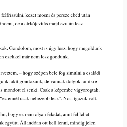
felfrissülni, kezet mosni és persze ebéd után
ndent, de a cirkójavítás majd ezután lesz
zakok. Gondolom, most is úgy lesz, hogy megoldunk
ben ezekkel már nem lesz gondunk.
rveztem, – hogy szépen bele fog simulni a családi
agunk, akit gondozunk, de vannak dolgok, amikre
is mondott el senki. Csak a képembe vigyorogtak,
“ez ennél csak nehezebb lesz”. Nos, igazuk volt.
ni, hogy ez nem olyan feladat, amit fel lehet
 együtt. Állandóan ott kell lenni, mindig jelen