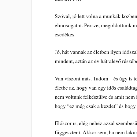
Szóval, jó lett volna a munkák közben 
elmosogatni. Persze, megoldottunk mi
esedékes.
Jó, hát vannak az életben ilyen idős
mindent, aztán az év hátralévő részé
Van viszont más. Tudom – és úgy is te
életbe az, hogy van egy idős családt
nem voltunk felkészülve és amit nem 
hogy “ez még csak a kezdet” és hogy 
Először is, elég nehéz azzal szembesül
függeszteni. Akkor sem, ha nem lakunk