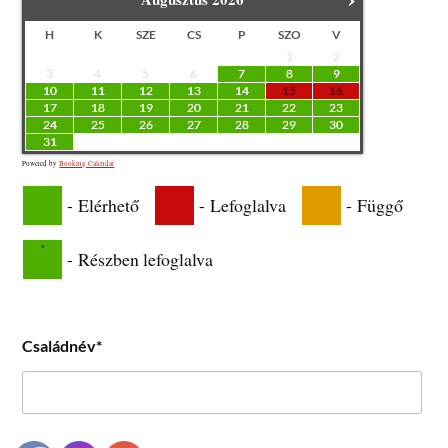
H
K
SZE
CS
P
SZO
V
1
2
3
4
5
6
7
8
9
10
11
12
13
14
15
16
17
18
19
20
21
22
23
24
25
26
27
28
29
30
31
Powered by
Booking Calendar
-
Elérhető
-
Lefoglalva
-
Függő
·
-
Részben lefoglalva
Családnév*