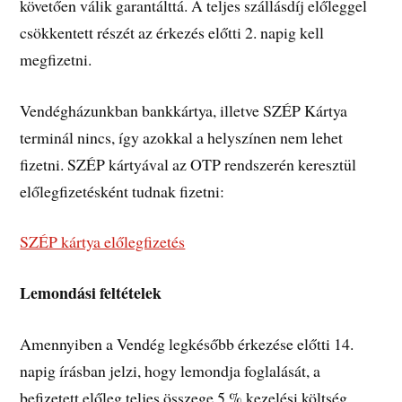
követően válik garantálttá. A teljes szállásdíj előleggel
csökkentett részét az érkezés előtti 2. napig kell
megfizetni.
Vendégházunkban bankkártya, illetve SZÉP Kártya
terminál nincs, így azokkal a helyszínen nem lehet
fizetni. SZÉP kártyával az OTP rendszerén keresztül
előlegfizetésként tudnak fizetni:
SZÉP kártya előlegfizetés
Lemondási feltételek
Amennyiben a Vendég legkésőbb érkezése előtti 14.
napig írásban jelzi, hogy lemondja foglalását, a
befizetett előleg teljes összege 5 % kezelési költség