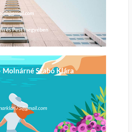
zab38@gmail.com
ten és Pest megyében
 – Molnárné Szabó Klára
lnarklari75@gmail.com
5