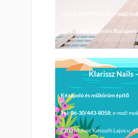
Tel: 06-20/493-0778
;
e-mail: s
víz-gáz-fűtésszerelés Budapes
Klarissz Nails
Kézápoló és műköröm építő
Tel: 06-30/443-8058
;
e-mail: mo
2200 Monor, Kossuth Lajos u. 4