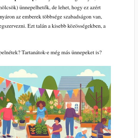
lcsök) ünnepelhetők, de lehet, hogy ez azért
t nyáron az emberek többsége szabadságon van,
egszervezni. Ezt talán a kisebb közösségekben, a
pelnétek? Tartanátok-e még más ünnepeket is?