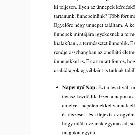
ki teljesen. Ilyen az ünnepek kérdésk
tartanunk, ünnepelnünk? Több fórumon 
Egyelőre négy ünnepet találtam. A k
ünnepek mintájára igyekeznek a termé
kialakítani, a természetet ünneplik. E
rendje összhangban az önellátó életmód
ünnepekkel is. Ez az miatt fontos, h
családtagok egyébként is tudnak talá
Napernyő Nap:
Ezt a fesztivált m
tavasz kezdődik. Ezen a napon az
amelyek napelemekkel vannak ell
és díszesek, és kifejezik az egyén
hogy találkozzanak egymással, sor
magukat együtt.