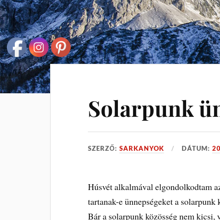
Solarpunk ü
SZERZŐ:
SARKANYOK
DÁTUM:
20
Húsvét alkalmával elgondolkodtam a
tartanak-e ünnepségeket a solarpunk k
Bár a solarpunk közösség nem kicsi,