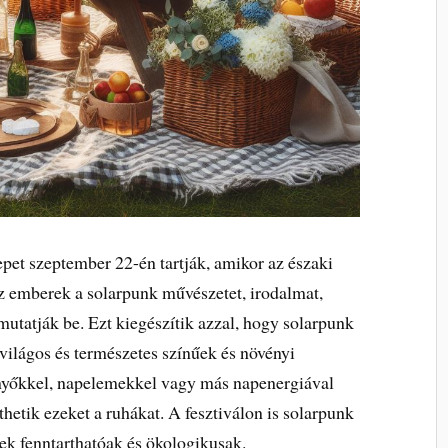
pet szeptember 22-én tartják, amikor az északi
z emberek a solarpunk művészetet, irodalmat,
utatják be. Ezt kiegészítik azzal, hogy solarpunk
 világos és természetes színűek és növényi
nyőkkel, napelemekkel vagy más napenergiával
hetik ezeket a ruhákat. A fesztiválon is solarpunk
ek fenntarthatóak és ökologikusak.