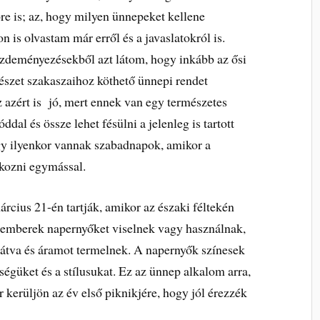
öre is; az, hogy milyen ünnepeket kellene
is olvastam már erről és a javaslatokról is.
ezdeményezésekből azt látom, hogy inkább az ősi
szet szakaszaihoz köthető ünnepi rendet
z azért is jó, mert ennek van egy természetes
dal és össze lehet fésülni a jelenleg is tartott
ogy ilyenkor vannak szabadnapok, amikor a
lkozni egymással.
árcius 21-én tartják, amikor az északi féltekén
 emberek napernyőket viselnek vagy használnak,
átva és áramot termelnek. A napernyők színesek
iségüket és a stílusukat. Ez az ünnep alkalom arra,
 kerüljön az év első piknikjére, hogy jól érezzék