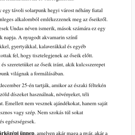
 egy távoli solarpunk hegyi várost néhány fiatal
lönleges alkalomból emlékezzenek meg az őseikről.
yesek Undas néven ismerik, mások számára ez egy
ák napja. A nyugodt akvamarin színű
kel, gyertyákkal, kalaverákkal és egyéb
tottak fel, hogy tisztelegjenek az őseik előtt.
és szeretetüket az őseik iránt, akik kulcsszerepet
rpunk világnak a formálásában.
december 25-én tartják, amikor az északi féltekén
zöld díszeket használnak, növényeket, téli
at. Emellett nem vesznek ajándékokat, hanem saját
sznos vagy szép. Nem szokás túl sokat
 és egészségesek.
árközépi ünnep
, amelyen akár maga a nyár, akár a