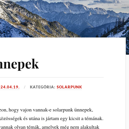
nnepek
24.04.19.
KATEGÓRIA:
SOLARPUNK
zon, hogy vajon vannak-e solarpunk ünnepek,
özösségek és utána is jártam egy kicsit a témának.
 vannak olyan témák, amelyek még nem alakultak