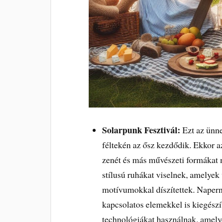
Solarpunk Fesztivál:
Ezt az ünne
féltekén az ősz kezdődik. Ekkor a
zenét és más művészeti formákat m
stílusú ruhákat viselnek, amelyek
motívumokkal díszítettek. Naper
kapcsolatos elemekkel is kiegészít
technológiákat használnak, amely