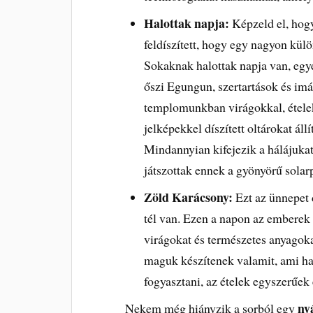
Halottak napja:
Képzeld el, hogy
feldíszített, hogy egy nagyon kü
Sokaknak halottak napja van, eg
őszi Egungun, szertartások és im
templomunkban virágokkal, ételek
jelképekkel díszített oltárokat állí
Mindannyian kifejezik a hálájukat 
játszottak ennek a gyönyörű sola
Zöld Karácsony:
Ezt az ünnepet 
tél van. Ezen a napon az emberek 
virágokat és természetes anyagok
maguk készítenek valamit, ami ha
fogyasztani, az ételek egyszerűek
ny
Nekem még hiányzik a sorból egy